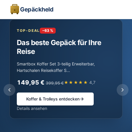
Gepäckheld
TOP-DEAL
−
63
%
Das beste Gepäck für Ihre
Reise
Smartbox Koffer Set 3-teilig Erweiterbar,
Hartschalen Reisekoffer S…
149,95
€
★★★★★
4,7
399,95
€
Koffer & Trolleys entdecken
Details ansehen