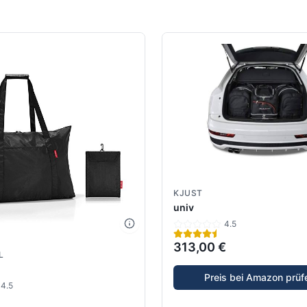
KJUST
univ
4.5
313,00 €
L
Preis bei Amazon prüf
4.5