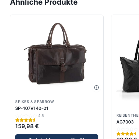
Ähnliche Produkte
SPIKES & SPARROW
SP-107V140-01
REISENTHE
4.5
AG7003
159,98 €