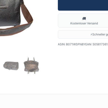
🚚
Kostenloser Versand
⚡
Schneller ge
ASIN:
B071WSPN8Y
EAN:
505617361