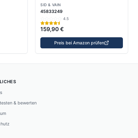
SID & VAIN
45833249
4.5
159,90 €
Preis bei Amazon prüfen
LICHES
s
 testen & bewerten
sum
chutz