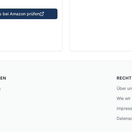
is bei Amazon prüfen
FEN
RECHT
s
Über un
Wie wir
Impres
Datens