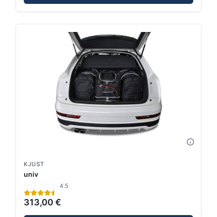
KJUST
univ
4.5
313,00 €