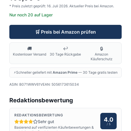
* Preis zuletzt geprüft:
16. Juli 2026
.
Aktueller Preis bei Amazon.
Nur noch 20 auf Lager
🛒
Preis bei Amazon prüfen
🚚
↩️
🔒
Kostenloser Versand
30 Tage Rückgabe
Amazon
Käuferschutz
⚡
Schneller geliefert mit
Amazon Prime
— 30 Tage gratis testen
ASIN:
B071WWV61V
EAN:
5056173615034
Redaktionsbewertung
REDAKTIONSBEWERTUNG
4.0
Sehr gut
/ 5
Basierend auf verifizierten Käuferbewertungen &