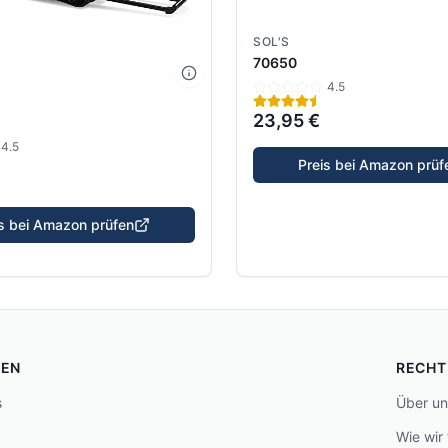
SOL'S
70650
4.5
23,95 €
4.5
Preis bei Amazon prüf
is bei Amazon prüfen
FEN
RECHT
s
Über un
Wie wir