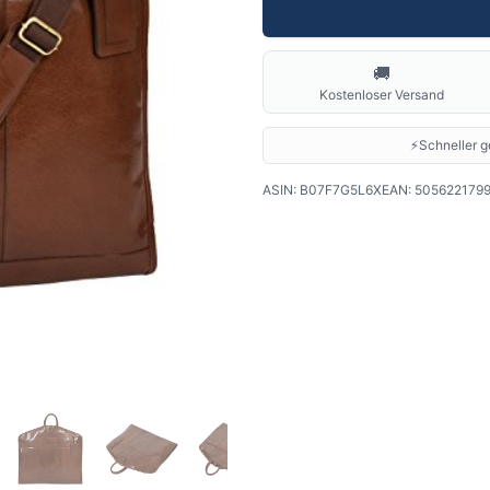
🚚
Kostenloser Versand
⚡
Schneller ge
ASIN:
B07F7G5L6X
EAN:
505622179