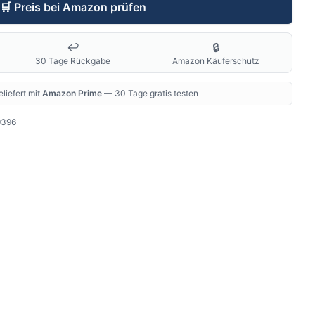
🛒
Preis bei Amazon prüfen
↩️
🔒
30 Tage Rückgabe
Amazon Käuferschutz
liefert mit
Amazon Prime
— 30 Tage gratis testen
9396