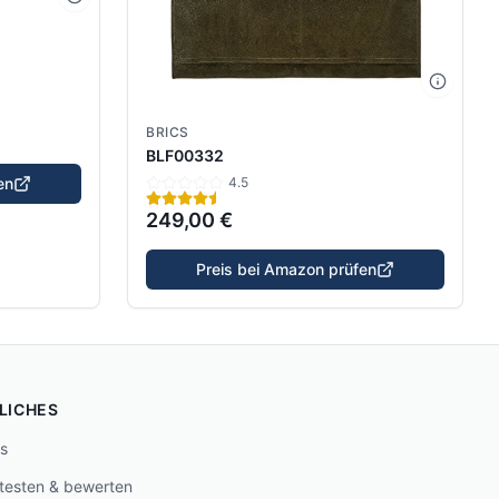
BRICS
BLF00332
4.5
en
249,00 €
Preis bei Amazon prüfen
LICHES
s
 testen & bewerten