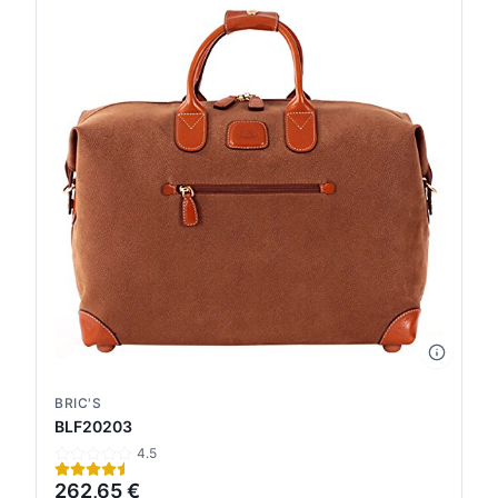
BRIC'S
BLF20203
4.5
262,65 €