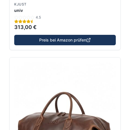
KJUST
univ
4.5
313,00 €
Preis bei Amazon prüfen