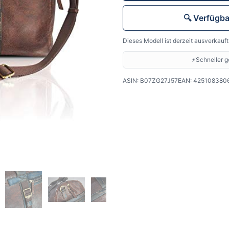
🔍 Verfügb
Dieses Modell ist derzeit ausverkauf
⚡
Schneller ge
ASIN:
B07ZG27J57
EAN:
425108380