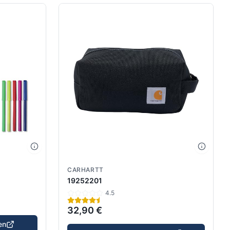
CARHARTT
19252201
4.5
32,90 €
en