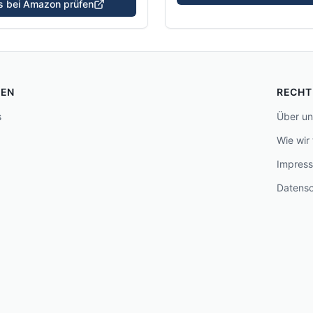
is bei Amazon prüfen
FEN
RECHT
s
Über un
Wie wir
Impres
Datens