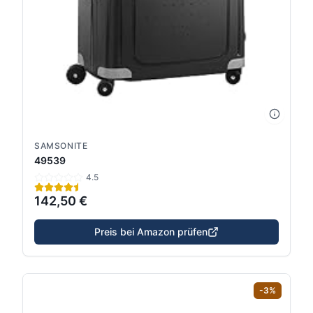
SAMSONITE
49539
4.5
142,50 €
Preis bei Amazon prüfen
-
3
%