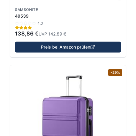
SAMSONITE
49539
4.0
138,86 €
UVP
142,89 €
Preis bei Amazon prüfen
-
29
%