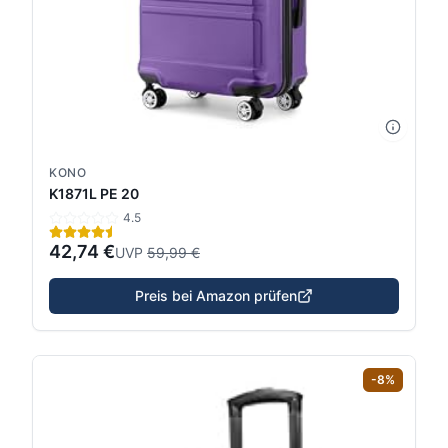
KONO
K1871L PE 20
4.5
42,74 €
UVP
59,99 €
Preis bei Amazon prüfen
-
8
%