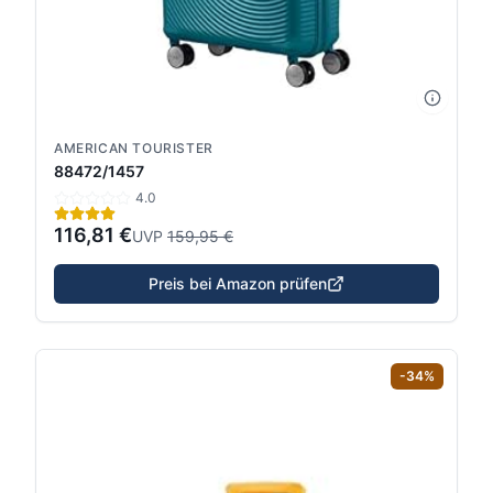
AMERICAN TOURISTER
88472/1457
4.0
116,81 €
UVP
159,95 €
Preis bei Amazon prüfen
-
34
%