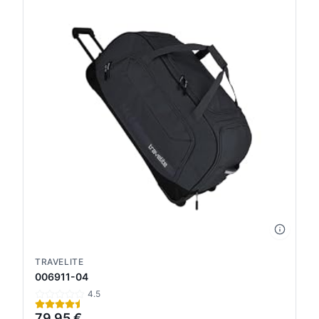
TRAVELITE
006911-04
4.5
79,95 €