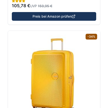
105,78 €
UVP
159,95 €
Preis bei Amazon prüfen
-
34
%