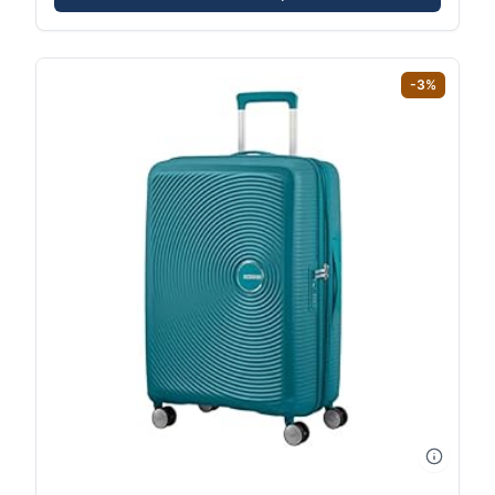
-
3
%