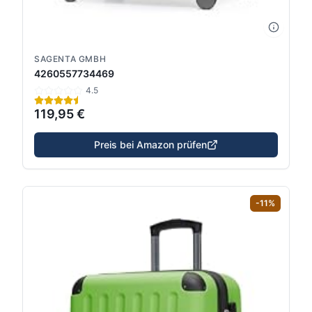
SAGENTA GMBH
4260557734469
4.5
119,95 €
Preis bei Amazon prüfen
-
11
%