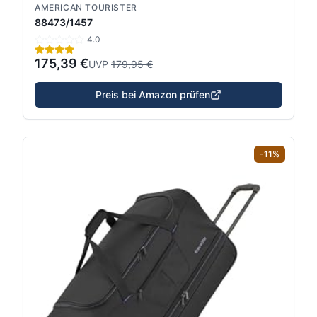
AMERICAN TOURISTER
88473/1457
4.0
175,39 €
UVP
179,95 €
Preis bei Amazon prüfen
-
11
%