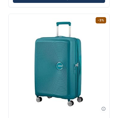
-
3
%