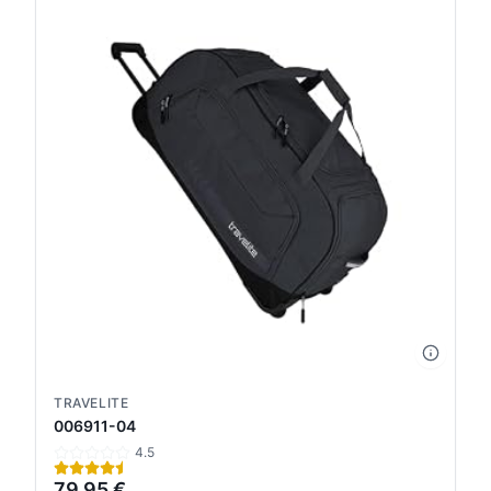
TRAVELITE
006911-04
4.5
79,95 €