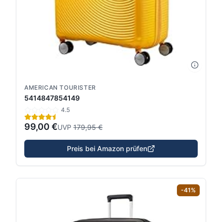
AMERICAN TOURISTER
5414847854149
4.5
99,00 €
UVP
179,95 €
Preis bei Amazon prüfen
-
41
%