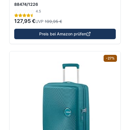
88474/1226
4.5
127,95 €
UVP
199,95 €
Preis bei Amazon prüfen
-
27
%