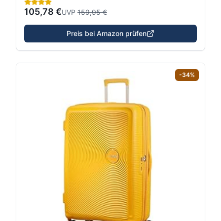
105,78 €
UVP
159,95 €
Preis bei Amazon prüfen
-
34
%