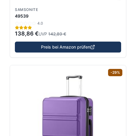
SAMSONITE
49539
4.0
138,86 €
UVP
142,89 €
Preis bei Amazon prüfen
-
29
%