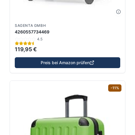
SAGENTA GMBH
4260557734469
4.5
119,95 €
Preis bei Amazon prüfen
-
11
%