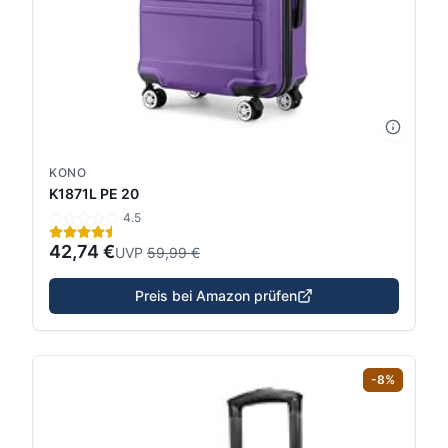
KONO
K1871L PE 20
4.5
42,74 €
UVP
59,99 €
Preis bei Amazon prüfen
-
8
%