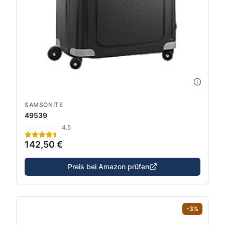
SAMSONITE
49539
4.5
142,50 €
Preis bei Amazon prüfen
-
3
%