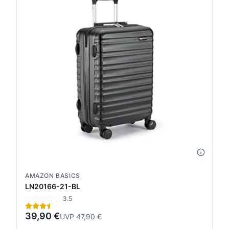
AMAZON BASICS
LN20166-21-BL
3.5
39,90 €
UVP
47,90 €