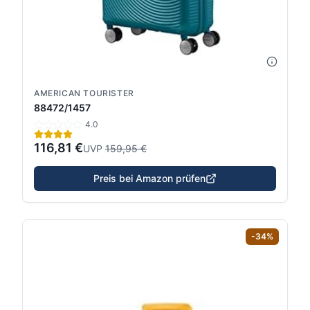
AMERICAN TOURISTER
88472/1457
4.0
116,81 €
UVP
159,95 €
Preis bei Amazon prüfen
-
34
%